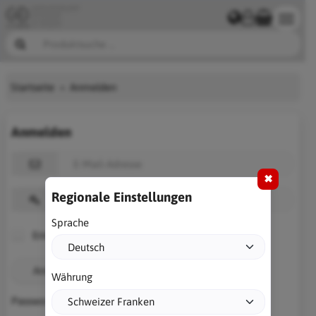
Startseite
Anmelden
Anmelden
✖
Regionale Einstellungen
Sprache
Erinnere dich an mich
Anmelden
Währung
Passwort vergessen?