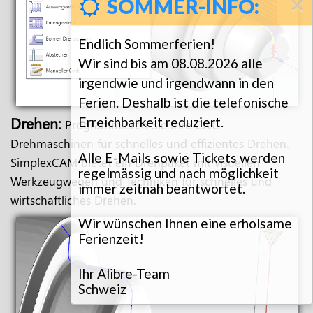
×
SOMMER-INFO:
Endlich Sommerferien!
Wir sind bis am 08.08.2026 alle
irgendwie und irgendwann in den
Ferien. Deshalb ist die telefonische
Drehen:
Erreichbarkeit reduziert.
Programmieren Sie Ihre CNC-
Drehmaschinen für schnelles und effizientes Drehen.
Alle E-Mails sowie Tickets werden
SimplexCAM bietet ein Drehpaket mit visuellen
regelmässig und nach möglichkeit
Werkzeugwegen und Techniken für schnelles und
immer zeitnah beantwortet.
wirtschaftliches Drehen.
Wir wünschen Ihnen eine erholsame
Ferienzeit!
Ihr Alibre-Team
Schweiz