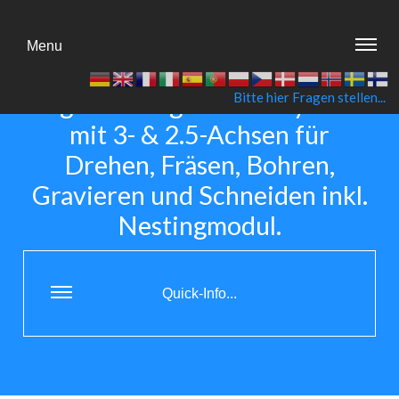
Menu
SimplexCAM 3D ist ein faires,
eigenständiges CAM-System
Bitte hier Fragen stellen...
mit 3- & 2.5-Achsen für
Drehen, Fräsen, Bohren,
Gravieren und Schneiden inkl.
Nestingmodul.
Quick-Info...