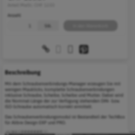
Anteil MwSt.:
CHF 12.03
Anzahl
Stk.
In den Warenkorb
Beschreibung
Mit dem Schraubenverbindungs-Manager erzeugen Sie mit
wenigen Mauklicks, komplette Schraubenverbindungen
inklusive Schraube, Scheibe, Scheibe und Mutter. Dabei wird
die Nominal-Länge der zur Verfügung stehenden DIN- bzw.
ISO-Schraube automatisch korrekt ermittelt.
Das Schraubenverbindungsmodul ist Bestandteil der TechBox
für Alibre Design EXP und PRO.