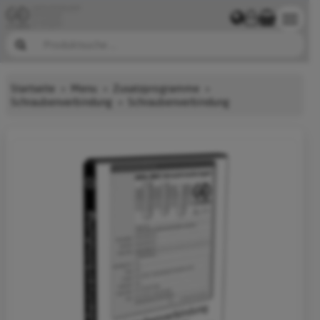
Startseite
Menu
Zusatzprogramme
Schraubenverbindung
Schraubenverbindung