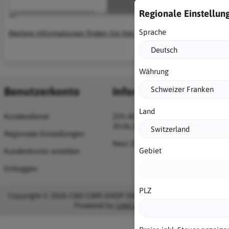
Regionale Einstellun
Sprache
Weitere Informationen finden Sie hier...
Währung
Benutzerkonto
Information
Land
Kundendienst
25% Alibre-Promotion bis
30.06.2026
Regionale Einstellungen
Neu! ZDBase DMS
Gebiet
Kundenkonto erstellen
Einloggen
PLZ
Copyright © 2026 CAD-CAM-SHOP DACH. All rights reserved ·
Powered by
LiteCart®