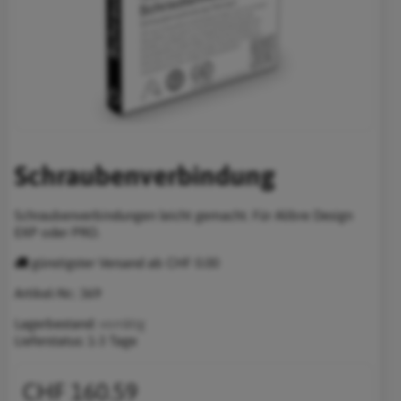
Schraubenverbindung
Schraubenverbindungen leicht gemacht. Für Alibre Design
EXP oder PRO.
günstigster Versand ab CHF 0.00
Artikel-Nr.:
369
Lagerbestand:
vorrätig
Lieferstatus:
1-3 Tage
CHF 160.59